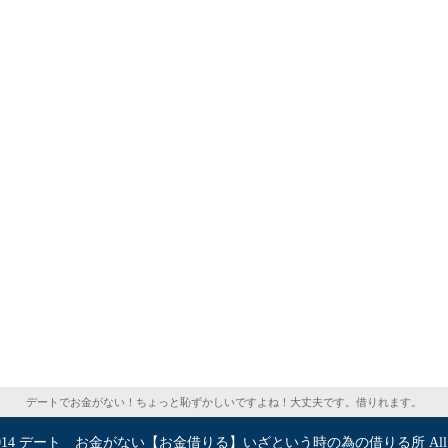
デートでお金がない！ちょっと恥ずかしいですよね！大丈夫です。借りれます。
014
デート お金がない【お金借りる】いざという時の為の借りる所
All